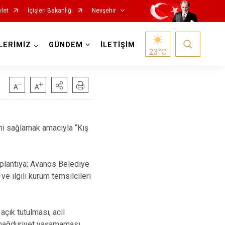
let
İçişleri Bakanlığı
Nevşehir
LERİMİZ
GÜNDEM
İLETİŞİM
23
°C
ni sağlamak amacıyla “Kış
plantıya; Avanos Belediye
 ilgili kurum temsilcileri
açık tutulması, acil
n mağduriyet yaşamaması