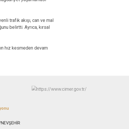
li trafik akışı, can ve mal
u belirtti. Ayrıca, kırsal
kların hız kesmeden devam
yonu
s/NEVŞEHİR