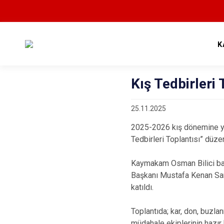
K
Kış Tedbirleri 
25.11.2025
2025-2026 kış dönemine yö
Tedbirleri Toplantısı” düze
Kaymakam Osman Bilici baş
Başkanı Mustafa Kenan Sarı
katıldı.
Toplantıda; kar, don, buzlan
müdahale ekiplerinin hazır