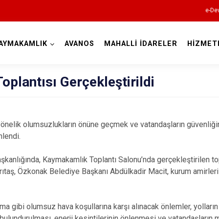
e-Dev
AYMAKAMLIK
AVANOS
MAHALLİ İDARELER
HİZMET
Nevşehir
Toplantısı Gerçekleştirildi
nelik olumsuzlukların önüne geçmek ve vatandaşların güvenliği
nlendi.
Acıgöl
kanlığında, Kaymakamlık Toplantı Salonu’nda gerçekleştirilen to
Avanos
taş, Özkonak Belediye Başkanı Abdülkadir Macit, kurum amirleri ve
Derinkuyu
Gülşehir
ma gibi olumsuz hava koşullarına karşı alınacak önlemler, yolların 
 bulundurulması, enerji kesintilerinin önlenmesi ve vatandaşları