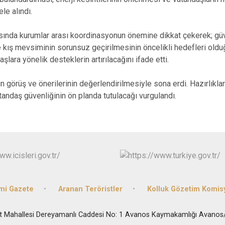
Hacıbektaş
ele alındı.
Kozaklı
Ürgüp
nda kurumlar arası koordinasyonun önemine dikkat çekerek; güven
 kış mevsiminin sorunsuz geçirilmesinin öncelikli hedefleri olduğun
lara yönelik desteklerin artırılacağını ifade etti.
rın görüş ve önerilerinin değerlendirilmesiyle sona erdi. Hazırlı
andaş güvenliğinin ön planda tutulacağı vurgulandı.
mi Gazete
Aranan Teröristler
Kolluk Gözetim Komis
t Mahallesi Dereyamanlı Caddesi No: 1 Avanos Kaymakamlığı Avano