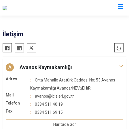
Nevşehir
İletişim
Acıgöl
Avanos
Derinkuyu
Avanos Kaymakamlığı
A
Gülşehir
Adres
Orta Mahalle Atatürk Caddesi No: 53 Avanos
Hacıbektaş
Kaymakamlığı Avanos/NEVŞEHİR
Kozaklı
Mail
avanos@icisleri.gov.tr
Ürgüp
Telefon
0384 511 40 19
Fax
0384 511 69 15
Haritada Gör