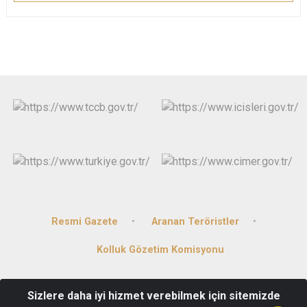
Resmi Gazete
Aranan Teröristler
Kolluk Gözetim Komisyonu
Cumhuriyet Mahallesi Dereyamanlı Caddesi No: 1 Avanos
Sizlere daha iyi hizmet verebilmek için sitemizde
Kaymakamlığı Avanos/NEVŞEHİR