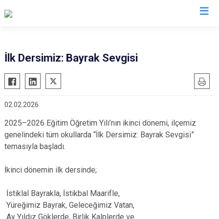
Nevşehir
İlk Dersimiz: Bayrak Sevgisi
Acıgöl
Avanos
02.02.2026
Derinkuyu
Gülşehir
2025–2026 Eğitim Öğretim Yılı’nın ikinci dönemi, ilçemiz
genelindeki tüm okullarda “İlk Dersimiz: Bayrak Sevgisi”
Hacıbektaş
temasıyla başladı.
Kozaklı
Ürgüp
İkinci dönemin ilk dersinde;
İstiklal Bayrakla, İstikbal Maarifle,
Yüreğimiz Bayrak, Geleceğimiz Vatan,
Ay Yıldız Göklerde, Birlik Kalplerde ve