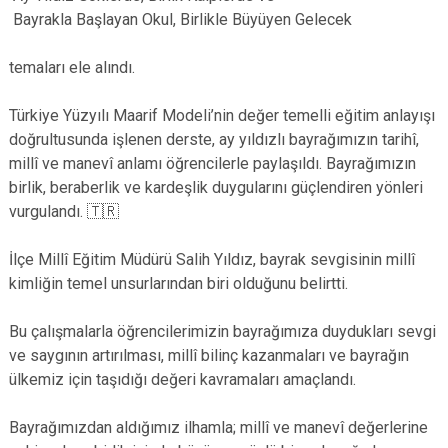
Bayrakla Başlayan Okul, Birlikle Büyüyen Gelecek
temaları ele alındı.
Türkiye Yüzyılı Maarif Modeli’nin değer temelli eğitim anlayışı
doğrultusunda işlenen derste, ay yıldızlı bayrağımızın tarihî,
millî ve manevî anlamı öğrencilerle paylaşıldı. Bayrağımızın
birlik, beraberlik ve kardeşlik duygularını güçlendiren yönleri
vurgulandı. 🇹🇷
İlçe Millî Eğitim Müdürü Salih Yıldız, bayrak sevgisinin millî
kimliğin temel unsurlarından biri olduğunu belirtti.
Bu çalışmalarla öğrencilerimizin bayrağımıza duydukları sevgi
ve saygının artırılması, millî bilinç kazanmaları ve bayrağın
ülkemiz için taşıdığı değeri kavramaları amaçlandı.
Bayrağımızdan aldığımız ilhamla; millî ve manevî değerlerine