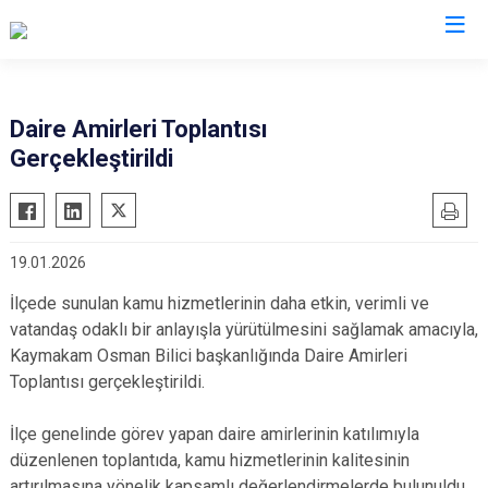
Nevşehir
Daire Amirleri Toplantısı
Gerçekleştirildi
Acıgöl
Avanos
Derinkuyu
19.01.2026
Gülşehir
İlçede sunulan kamu hizmetlerinin daha etkin, verimli ve
Hacıbektaş
vatandaş odaklı bir anlayışla yürütülmesini sağlamak amacıyla,
Kozaklı
Kaymakam Osman Bilici başkanlığında Daire Amirleri
Ürgüp
Toplantısı gerçekleştirildi.
İlçe genelinde görev yapan daire amirlerinin katılımıyla
düzenlenen toplantıda, kamu hizmetlerinin kalitesinin
artırılmasına yönelik kapsamlı değerlendirmelerde bulunuldu.